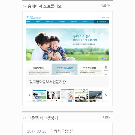
바로가기
홈페이지 포토폴리오
빛고을아동보호전문기관
snc 웨딩 - 반
<span></span>
<span></span
더보기
표준웹 태그생성기
2017-03-28
마퀴 태그생성기