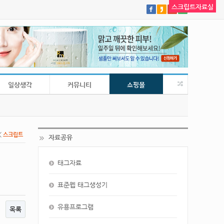
스크립트자료실
일상생각
커뮤니티
쇼핑몰
공개음악
<
스크립트
자료공유
태그자료
표준웹 태그생성기
유용프로그램
목록