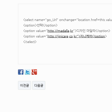
<select name="go_Url" onchange="location.href=this.val
<option>선택</option>
<option value="
http://madalla.kr
">디자인 마달라</option>
<option value="
http://jinicare.co.kr">지니케어</option
>
</select>
이전글
다음글