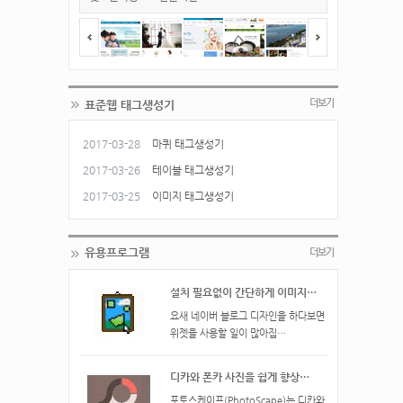
<span></span>
<span></span
더보기
표준웹 태그생성기
2017-03-28
마퀴 태그생성기
2017-03-26
테이블 태그생성기
2017-03-25
이미지 태그생성기
유용프로그램
더보기
설치 필요없이 간단하게 이미지…
요새 네이버 블로그 디자인을 하다보면
위젯을 사용할 일이 많아집…
디카와 폰카 사진을 쉽게 향상…
​포토스케이프(PhotoScape)는 디카와