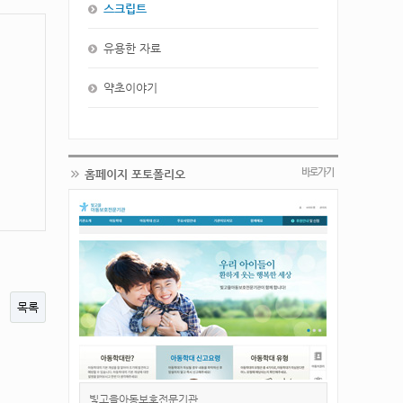
스크립트
유용한 자료
약초이야기
바로가기
홈페이지 포토폴리오
목록
빛고을아동보호전문기관
snc 웨딩 - 반